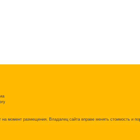
ама
ory
т на момент размещения. Владалец сайта вправе менять стоимость и п